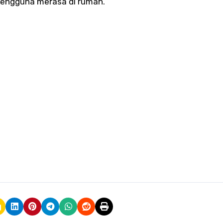
pengguna merasa di rumah.