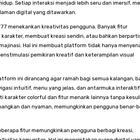
hidup. Setiap interaksi menjadi lebih seru dan imersif, 
aman digital yang ditawarkan.
y777 menekankan kreativitas pengguna. Banyak fitur
rakter, membuat kreasi sendiri, atau bahkan berpartis
ajinasi. Hal ini membuat platform tidak hanya menyen
menstimulasi pemikiran kreatif dan keterampilan visual
tform ini dirancang agar ramah bagi semua kalangan, b
si intuitif, menu yang jelas, dan antarmuka interaktif
rakter colorful dan fitur menarik lainnya tanpa kesulit
nangkan dan nyaman, memungkinkan pengguna benar-b
 Beberapa fitur memungkinkan pengguna berbagi kreasi,
tivitas komunitas. Hal ini menciptakan ruang digital ya