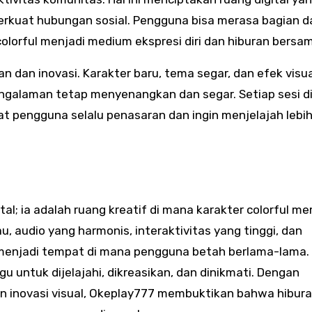
rkuat hubungan sosial. Pengguna bisa merasa bagian da
olorful menjadi medium ekspresi diri dan hiburan bersa
dan inovasi. Karakter baru, tema segar, dan efek visua
ngalaman tetap menyenangkan dan segar. Setiap sesi d
t pengguna selalu penasaran dan ingin menjelajah lebi
al; ia adalah ruang kreatif di mana karakter colorful 
, audio yang harmonis, interaktivitas yang tinggi, dan
 menjadi tempat di mana pengguna betah berlama-lama.
u untuk dijelajahi, dikreasikan, dan dinikmati. Dengan
dan inovasi visual, Okeplay777 membuktikan bahwa hibur