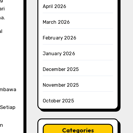
April 2026
ri
ma.
March 2026
l
February 2026
i
h
January 2026
December 2025
November 2025
membawa
October 2025
 Setiap
an
Categories