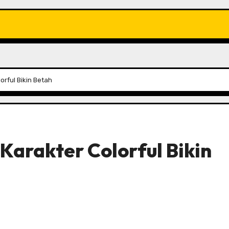
orful Bikin Betah
Karakter Colorful Bikin