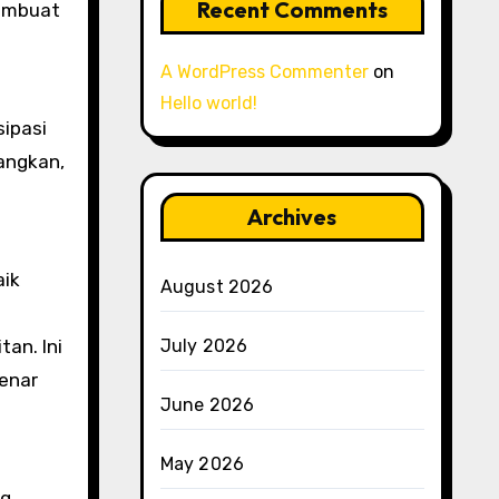
Recent Comments
membuat
A WordPress Commenter
on
Hello world!
ipasi
angkan,
Archives
aik
August 2026
an. Ini
July 2026
enar
June 2026
May 2026
ng