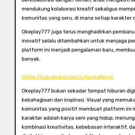
mendukung kolaborasi kreatif sekaligus mempe
komunitas yang seru, di mana setiap karakter c
Okeplay777 juga terus menghadirkan pembaruan 
inovatif selalu ditambahkan untuk menjaga pe
platform ini menjadi pengalaman baru, membua
banyak.
https://hub.docker.com/u/pentafloryn
Okeplay777 bukan sekadar tempat hiburan digit
kebahagiaan dan inspirasi. Visual yang memukau
komunitas yang positif membuat platform ini
karakter adalah karya seni yang hidup, menungg
kombinasi kreativitas, kebebasan interaktif, 