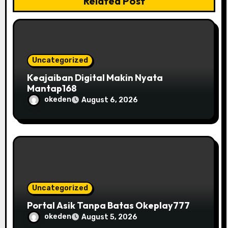
Related Post
i
o
n
Uncategorized
Keajaiban Digital Makin Nyata
Mantap168
okeden
August 6, 2026
Uncategorized
Portal Asik Tanpa Batas Okeplay777
okeden
August 5, 2026