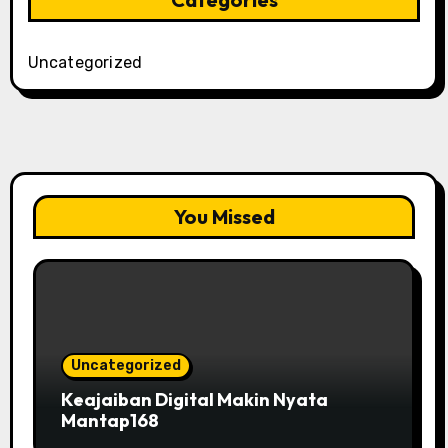
Uncategorized
You Missed
Uncategorized
Keajaiban Digital Makin Nyata
Mantap168