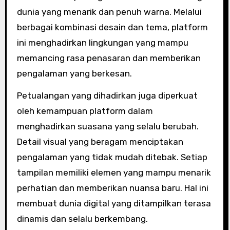
dunia yang menarik dan penuh warna. Melalui
berbagai kombinasi desain dan tema, platform
ini menghadirkan lingkungan yang mampu
memancing rasa penasaran dan memberikan
pengalaman yang berkesan.
Petualangan yang dihadirkan juga diperkuat
oleh kemampuan platform dalam
menghadirkan suasana yang selalu berubah.
Detail visual yang beragam menciptakan
pengalaman yang tidak mudah ditebak. Setiap
tampilan memiliki elemen yang mampu menarik
perhatian dan memberikan nuansa baru. Hal ini
membuat dunia digital yang ditampilkan terasa
dinamis dan selalu berkembang.