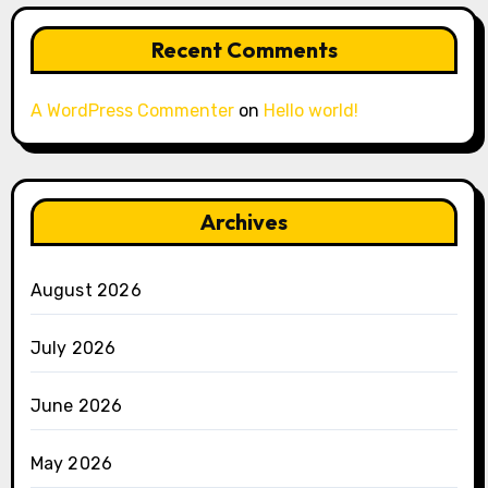
Recent Comments
A WordPress Commenter
on
Hello world!
Archives
August 2026
July 2026
June 2026
May 2026