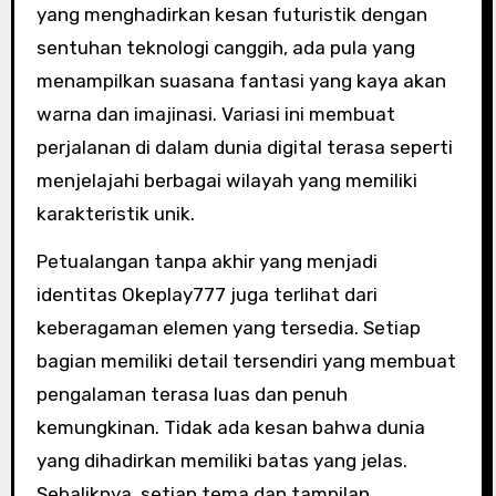
yang menghadirkan kesan futuristik dengan
sentuhan teknologi canggih, ada pula yang
menampilkan suasana fantasi yang kaya akan
warna dan imajinasi. Variasi ini membuat
perjalanan di dalam dunia digital terasa seperti
menjelajahi berbagai wilayah yang memiliki
karakteristik unik.
Petualangan tanpa akhir yang menjadi
identitas Okeplay777 juga terlihat dari
keberagaman elemen yang tersedia. Setiap
bagian memiliki detail tersendiri yang membuat
pengalaman terasa luas dan penuh
kemungkinan. Tidak ada kesan bahwa dunia
yang dihadirkan memiliki batas yang jelas.
Sebaliknya, setiap tema dan tampilan