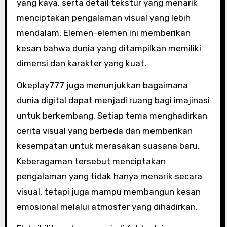
yang kaya, serta detail tekstur yang menarik
menciptakan pengalaman visual yang lebih
mendalam. Elemen-elemen ini memberikan
kesan bahwa dunia yang ditampilkan memiliki
dimensi dan karakter yang kuat.
Okeplay777 juga menunjukkan bagaimana
dunia digital dapat menjadi ruang bagi imajinasi
untuk berkembang. Setiap tema menghadirkan
cerita visual yang berbeda dan memberikan
kesempatan untuk merasakan suasana baru.
Keberagaman tersebut menciptakan
pengalaman yang tidak hanya menarik secara
visual, tetapi juga mampu membangun kesan
emosional melalui atmosfer yang dihadirkan.