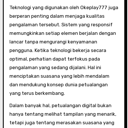
Teknologi yang digunakan oleh Okeplay777 juga
berperan penting dalam menjaga kualitas
pengalaman tersebut. Sistem yang responsif
memungkinkan setiap elemen berjalan dengan
lancar tanpa mengurangi kenyamanan
pengguna. Ketika teknologi bekerja secara
optimal, perhatian dapat terfokus pada
pengalaman yang sedang dijalani. Hal ini
menciptakan suasana yang lebih mendalam
dan mendukung konsep dunia petualangan
yang terus berkembang.
Dalam banyak hal, petualangan digital bukan
hanya tentang melihat tampilan yang menarik,
tetapi juga tentang merasakan suasana yang