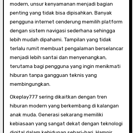
modern, unsur kenyamanan menjadi bagian
penting yang tidak bisa dipisahkan. Banyak
pengguna internet cenderung memilih platform
dengan sistem navigasi sederhana sehingga
lebih mudah dipahami. Tampilan yang tidak
terlalu rumit membuat pengalaman berselancar
menjadi lebih santai dan menyenangkan,
terutama bagi pengguna yang ingin menikmati
hiburan tanpa gangguan teknis yang
membingungkan.
Okeplay777 sering dikaitkan dengan tren
hiburan modern yang berkembang di kalangan
anak muda. Generasi sekarang memiliki
kebiasaan yang sangat dekat dengan teknologi
digital dalam kehidupan sehari-hari. Hampir