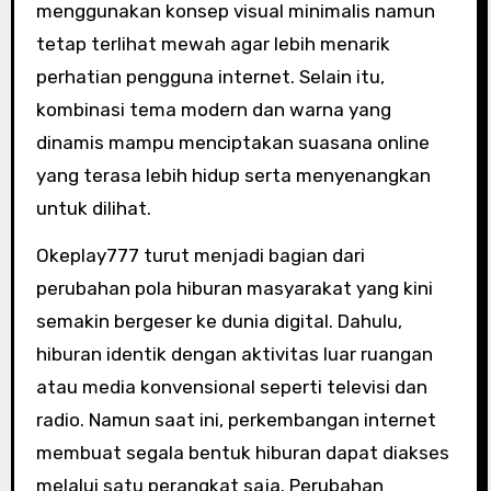
menggunakan konsep visual minimalis namun
tetap terlihat mewah agar lebih menarik
perhatian pengguna internet. Selain itu,
kombinasi tema modern dan warna yang
dinamis mampu menciptakan suasana online
yang terasa lebih hidup serta menyenangkan
untuk dilihat.
Okeplay777 turut menjadi bagian dari
perubahan pola hiburan masyarakat yang kini
semakin bergeser ke dunia digital. Dahulu,
hiburan identik dengan aktivitas luar ruangan
atau media konvensional seperti televisi dan
radio. Namun saat ini, perkembangan internet
membuat segala bentuk hiburan dapat diakses
melalui satu perangkat saja. Perubahan