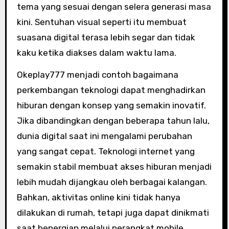
tema yang sesuai dengan selera generasi masa
kini. Sentuhan visual seperti itu membuat
suasana digital terasa lebih segar dan tidak
kaku ketika diakses dalam waktu lama.
Okeplay777 menjadi contoh bagaimana
perkembangan teknologi dapat menghadirkan
hiburan dengan konsep yang semakin inovatif.
Jika dibandingkan dengan beberapa tahun lalu,
dunia digital saat ini mengalami perubahan
yang sangat cepat. Teknologi internet yang
semakin stabil membuat akses hiburan menjadi
lebih mudah dijangkau oleh berbagai kalangan.
Bahkan, aktivitas online kini tidak hanya
dilakukan di rumah, tetapi juga dapat dinikmati
saat bepergian melalui perangkat mobile.