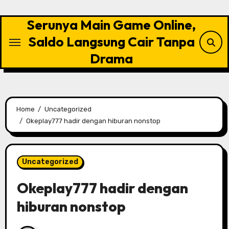
Skip
to
Serunya Main Game Online,
content
Saldo Langsung Cair Tanpa
Drama
Home
Uncategorized
Okeplay777 hadir dengan hiburan nonstop
Uncategorized
Okeplay777 hadir dengan
hiburan nonstop