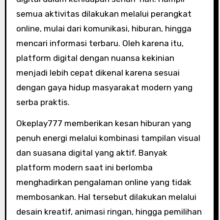
semua aktivitas dilakukan melalui perangkat
online, mulai dari komunikasi, hiburan, hingga
mencari informasi terbaru. Oleh karena itu,
platform digital dengan nuansa kekinian
menjadi lebih cepat dikenal karena sesuai
dengan gaya hidup masyarakat modern yang
serba praktis.
Okeplay777 memberikan kesan hiburan yang
penuh energi melalui kombinasi tampilan visual
dan suasana digital yang aktif. Banyak
platform modern saat ini berlomba
menghadirkan pengalaman online yang tidak
membosankan. Hal tersebut dilakukan melalui
desain kreatif, animasi ringan, hingga pemilihan