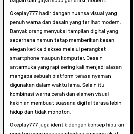
bagian dari gaya hidup generasi modern.
Okeplay777 hadir dengan nuansa visual yang
penuh warna dan desain yang terlihat modern.
Banyak orang menyukai tampilan digital yang
sederhana namun tetap memberikan kesan
elegan ketika diakses melalui perangkat
smartphone maupun komputer. Desain
antarmuka yang rapi sering kali menjadi alasan
mengapa sebuah platform terasa nyaman
digunakan dalam waktu lama. Selain itu,
kombinasi warna cerah dan elemen visual
kekinian membuat suasana digital terasa lebih
hidup dan tidak monoton.
Okeplay777 juga identik dengan konsep hiburan
nonstop yang menggambarkan suasana aktif