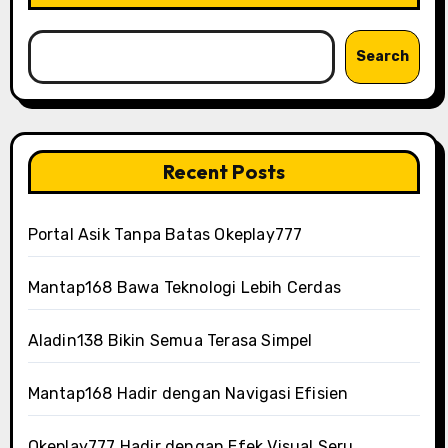
Search
Recent Posts
Portal Asik Tanpa Batas Okeplay777
Mantap168 Bawa Teknologi Lebih Cerdas
Aladin138 Bikin Semua Terasa Simpel
Mantap168 Hadir dengan Navigasi Efisien
Okeplay777 Hadir dengan Efek Visual Seru