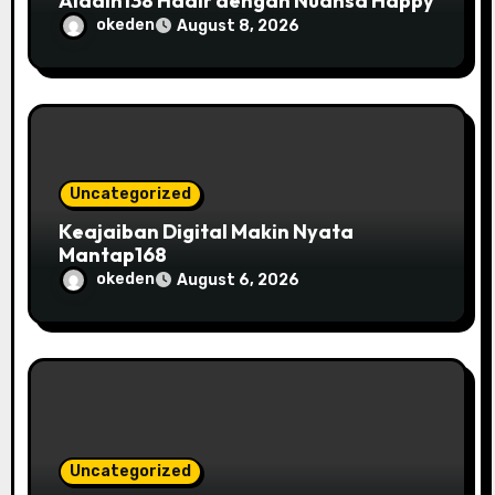
Aladin138 Hadir dengan Nuansa Happy
okeden
August 8, 2026
Uncategorized
Keajaiban Digital Makin Nyata
Mantap168
okeden
August 6, 2026
Uncategorized