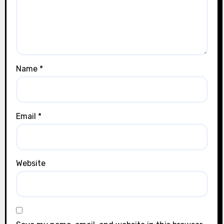
Name
*
Email
*
Website