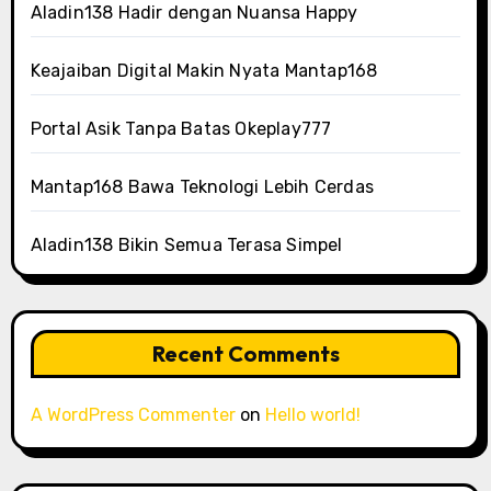
Aladin138 Hadir dengan Nuansa Happy
Keajaiban Digital Makin Nyata Mantap168
Portal Asik Tanpa Batas Okeplay777
Mantap168 Bawa Teknologi Lebih Cerdas
Aladin138 Bikin Semua Terasa Simpel
Recent Comments
A WordPress Commenter
on
Hello world!