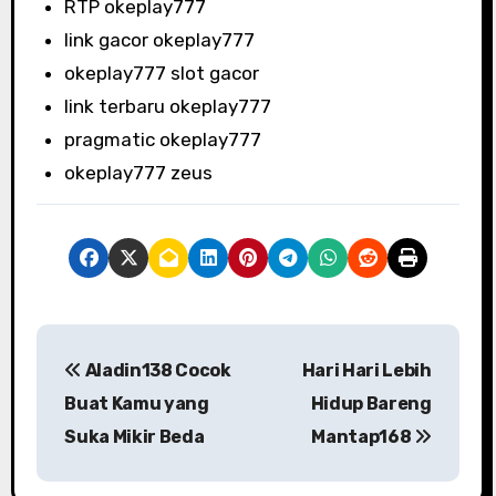
RTP okeplay777
link gacor okeplay777
okeplay777 slot gacor
link terbaru okeplay777
pragmatic okeplay777
okeplay777 zeus
P
Aladin138 Cocok
Hari Hari Lebih
o
Buat Kamu yang
Hidup Bareng
s
Suka Mikir Beda
Mantap168
t