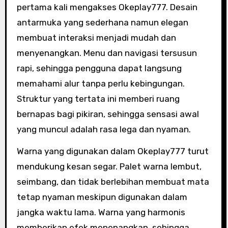
pertama kali mengakses Okeplay777. Desain
antarmuka yang sederhana namun elegan
membuat interaksi menjadi mudah dan
menyenangkan. Menu dan navigasi tersusun
rapi, sehingga pengguna dapat langsung
memahami alur tanpa perlu kebingungan.
Struktur yang tertata ini memberi ruang
bernapas bagi pikiran, sehingga sensasi awal
yang muncul adalah rasa lega dan nyaman.
Warna yang digunakan dalam Okeplay777 turut
mendukung kesan segar. Palet warna lembut,
seimbang, dan tidak berlebihan membuat mata
tetap nyaman meskipun digunakan dalam
jangka waktu lama. Warna yang harmonis
memberikan efek menenangkan, sehingga