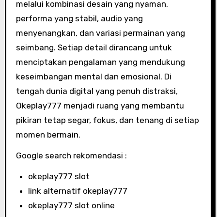
melalui kombinasi desain yang nyaman,
performa yang stabil, audio yang
menyenangkan, dan variasi permainan yang
seimbang. Setiap detail dirancang untuk
menciptakan pengalaman yang mendukung
keseimbangan mental dan emosional. Di
tengah dunia digital yang penuh distraksi,
Okeplay777 menjadi ruang yang membantu
pikiran tetap segar, fokus, dan tenang di setiap
momen bermain.
Google search rekomendasi :
okeplay777 slot
link alternatif okeplay777
okeplay777 slot online