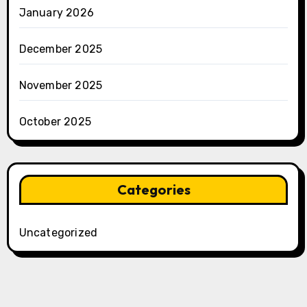
January 2026
December 2025
November 2025
October 2025
Categories
Uncategorized