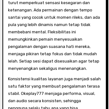
turut memperkuat sensasi kesegaran dan
ketenangan. Ada permainan dengan tempo
santai yang cocok untuk momen rileks, dan ada
pula yang lebih dinamis namun tetap tidak
membebani mental. Fleksibilitas ini
memungkinkan pemain menyesuaikan
pengalaman dengan suasana hati mereka,
menjaga pikiran tetap fokus dan tidak mudah
lelah. Setiap sesi dapat disesuaikan agar tetap
menyenangkan sekaligus menenangkan.
Konsistensi kualitas layanan juga menjadi salah
satu faktor yang membuat pengalaman terasa
stabil. Okeplay777 menjaga performa, visual,
dan audio secara konsisten, sehingga
pengguna selalu tahu apa yang bisa