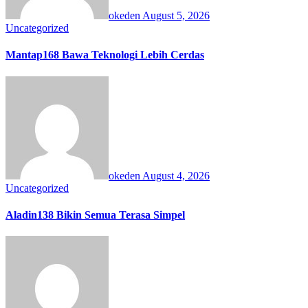
okeden
August 5, 2026
Uncategorized
Mantap168 Bawa Teknologi Lebih Cerdas
okeden
August 4, 2026
Uncategorized
Aladin138 Bikin Semua Terasa Simpel