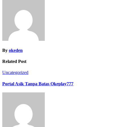
By
okeden
Related Post
Uncategorized
Portal Asik Tanpa Batas Okeplay777