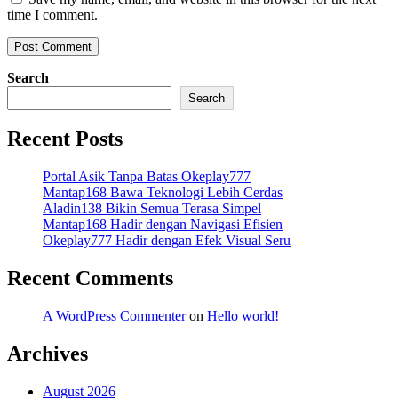
time I comment.
Search
Search
Recent Posts
Portal Asik Tanpa Batas Okeplay777
Mantap168 Bawa Teknologi Lebih Cerdas
Aladin138 Bikin Semua Terasa Simpel
Mantap168 Hadir dengan Navigasi Efisien
Okeplay777 Hadir dengan Efek Visual Seru
Recent Comments
A WordPress Commenter
on
Hello world!
Archives
August 2026