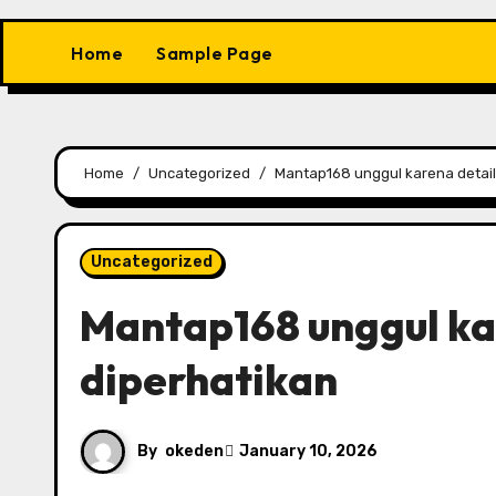
Home
Sample Page
Home
Uncategorized
Mantap168 unggul karena detail
Uncategorized
Mantap168 unggul ka
diperhatikan
By
okeden
January 10, 2026