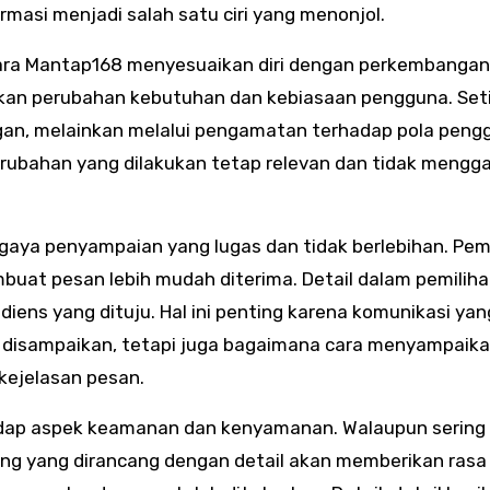
rmasi menjadi salah satu ciri yang menonjol.
i cara Mantap168 menyesuaikan diri dengan perkembangan
an perubahan kebutuhan dan kebiasaan pengguna. Set
gan, melainkan melalui pengamatan terhadap pola pen
erubahan yang dilakukan tetap relevan dan tidak mengg
gaya penyampaian yang lugas dan tidak berlebihan. Pem
uat pesan lebih mudah diterima. Detail dalam pemiliha
ns yang dituju. Hal ini penting karena komunikasi yan
g disampaikan, tetapi juga bagaimana cara menyampaik
kejelasan pesan.
dap aspek keamanan dan kenyamanan. Walaupun sering 
kung yang dirancang dengan detail akan memberikan rasa