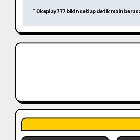
P
Okeplay777 bikin setiap detik main beras
o
s
t
n
a
v
i
g
a
t