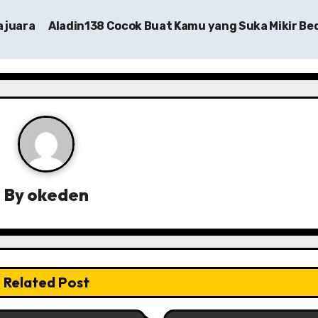
a juara
Aladin138 Cocok Buat Kamu yang Suka Mikir Be
By
okeden
Related Post