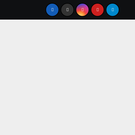
ogi Lebih Cerdas
Aladin138 Bikin Semua Terasa Simpe