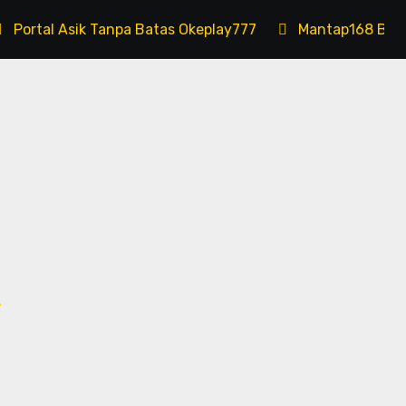
l Asik Tanpa Batas Okeplay777
Mantap168 Bawa Teknol