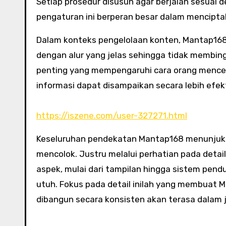
Setiap prosedur disusun agar berjalan sesuai d
pengaturan ini berperan besar dalam menciptak
Dalam konteks pengelolaan konten, Mantap168
dengan alur yang jelas sehingga tidak membing
penting yang mempengaruhi cara orang mencer
informasi dapat disampaikan secara lebih efek
https://iszene.com/user-327271.html
Keseluruhan pendekatan Mantap168 menunjukka
mencolok. Justru melalui perhatian pada detail-
aspek, mulai dari tampilan hingga sistem pen
utuh. Fokus pada detail inilah yang membuat M
dibangun secara konsisten akan terasa dalam