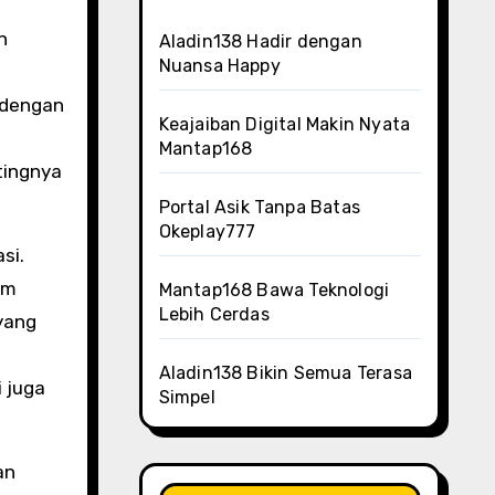
n
Aladin138 Hadir dengan
Nuansa Happy
g dengan
Keajaiban Digital Makin Nyata
Mantap168
tingnya
Portal Asik Tanpa Batas
Okeplay777
si.
am
Mantap168 Bawa Teknologi
Lebih Cerdas
 yang
Aladin138 Bikin Semua Terasa
 juga
Simpel
an