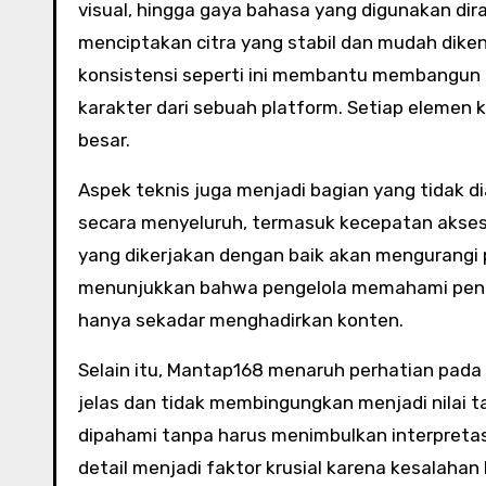
visual, hingga gaya bahasa yang digunakan dira
menciptakan citra yang stabil dan mudah dikena
konsistensi seperti ini membantu membangu
karakter dari sebuah platform. Setiap elemen 
besar.
Aspek teknis juga menjadi bagian yang tidak
secara menyeluruh, termasuk kecepatan akses, 
yang dikerjakan dengan baik akan mengurangi
menunjukkan bahwa pengelola memahami pent
hanya sekadar menghadirkan konten.
Selain itu, Mantap168 menaruh perhatian pada 
jelas dan tidak membingungkan menjadi nilai t
dipahami tanpa harus menimbulkan interpreta
detail menjadi faktor krusial karena kesalah