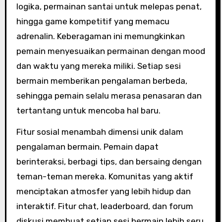
logika, permainan santai untuk melepas penat,
hingga game kompetitif yang memacu
adrenalin. Keberagaman ini memungkinkan
pemain menyesuaikan permainan dengan mood
dan waktu yang mereka miliki. Setiap sesi
bermain memberikan pengalaman berbeda,
sehingga pemain selalu merasa penasaran dan
tertantang untuk mencoba hal baru.
Fitur sosial menambah dimensi unik dalam
pengalaman bermain. Pemain dapat
berinteraksi, berbagi tips, dan bersaing dengan
teman-teman mereka. Komunitas yang aktif
menciptakan atmosfer yang lebih hidup dan
interaktif. Fitur chat, leaderboard, dan forum
diskusi membuat setiap sesi bermain lebih seru