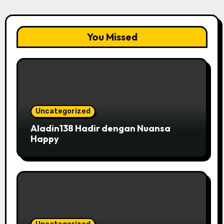
You Missed
Uncategorized
Aladin138 Hadir dengan Nuansa
Happy