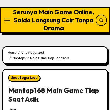
Skip
to
Serunya Main Game Online,
content
Saldo Langsung Cair Tanpa
Drama
Home
Uncategorized
Mantap168 Main Game Tiap Saat Asik
Uncategorized
Mantap168 Main Game Tiap
Saat Asik