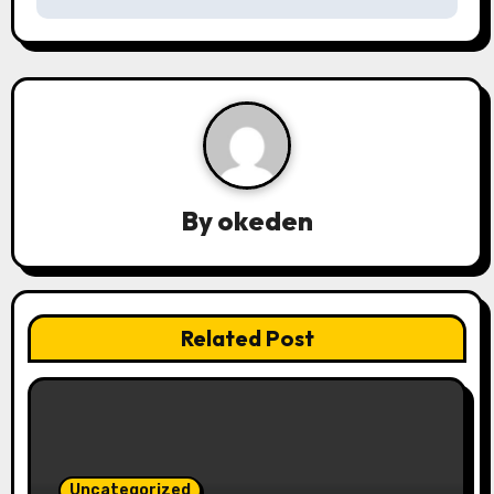
t
n
a
v
i
By
okeden
g
a
t
Related Post
i
o
n
Uncategorized