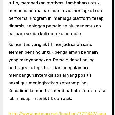
rutin, memberikan motivasi tambahan untuk
mencoba permainan baru atau meningkatkan
performa. Program ini menjaga platform tetap
dinamis, sehingga pemain selalu menemukan
hal baru setiap kali mereka bermain.
Komunitas yang aktif menjadi salah satu
elemen penting untuk pengalaman bermain
yang menyenangkan. Pemain dapat saling
berbagi strategi, tips, dan pengalaman,
membangun interaksi sosial yang positif
sekaligus meningkatkan keterampilan.
Kehadiran komunitas membuat platform terasa
lebih hidup, interaktif, dan asik.
http://www.askmap.net/location/7711447/japa