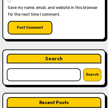
Save my name, email, and website in this browser
for the next time I comment.
Search
Search
Recent Posts