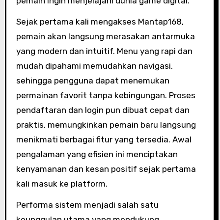
pemain ingin menjelajahi dunia game digital.
Sejak pertama kali mengakses Mantap168,
pemain akan langsung merasakan antarmuka
yang modern dan intuitif. Menu yang rapi dan
mudah dipahami memudahkan navigasi,
sehingga pengguna dapat menemukan
permainan favorit tanpa kebingungan. Proses
pendaftaran dan login pun dibuat cepat dan
praktis, memungkinkan pemain baru langsung
menikmati berbagai fitur yang tersedia. Awal
pengalaman yang efisien ini menciptakan
kenyamanan dan kesan positif sejak pertama
kali masuk ke platform.
Performa sistem menjadi salah satu
keunggulan utama yang mendukung