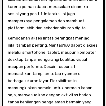
karena pemain dapat merasakan dinamika
sosial yang positif. Interaksi ini juga
memperkaya pengalaman dan membuat
platform lebih dari sekadar hiburan digital.
Kemudahan akses lintas perangkat menjadi
nilai tambah penting. Mantap168 dapat diakses
melalui smartphone, tablet, maupun komputer
desktop tanpa mengurangi kualitas visual
maupun performa. Desain responsif
memastikan tampilan tetap nyaman di
berbagai ukuran layar. Fleksibilitas ini
memungkinkan pemain untuk bermain kapan
saja, menyesuaikan dengan aktivitas harian
tanpa kehilangan pengalaman bermain yang