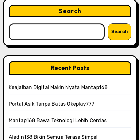
Search
Search
Recent Posts
Keajaiban Digital Makin Nyata Mantap168
Portal Asik Tanpa Batas Okeplay777
Mantap168 Bawa Teknologi Lebih Cerdas
Aladin138 Bikin Semua Terasa Simpel