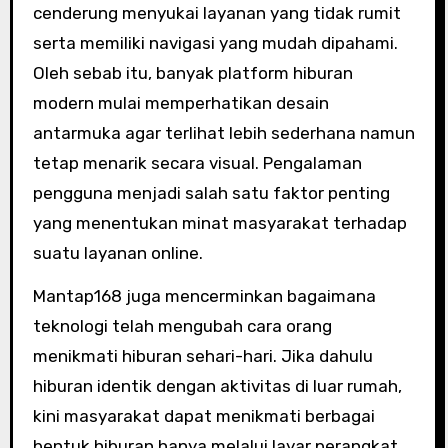
cenderung menyukai layanan yang tidak rumit
serta memiliki navigasi yang mudah dipahami.
Oleh sebab itu, banyak platform hiburan
modern mulai memperhatikan desain
antarmuka agar terlihat lebih sederhana namun
tetap menarik secara visual. Pengalaman
pengguna menjadi salah satu faktor penting
yang menentukan minat masyarakat terhadap
suatu layanan online.
Mantap168 juga mencerminkan bagaimana
teknologi telah mengubah cara orang
menikmati hiburan sehari-hari. Jika dahulu
hiburan identik dengan aktivitas di luar rumah,
kini masyarakat dapat menikmati berbagai
bentuk hiburan hanya melalui layar perangkat