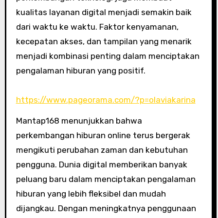
kualitas layanan digital menjadi semakin baik
dari waktu ke waktu. Faktor kenyamanan,
kecepatan akses, dan tampilan yang menarik
menjadi kombinasi penting dalam menciptakan
pengalaman hiburan yang positif.
https://www.pageorama.com/?p=olaviakarina
Mantap168 menunjukkan bahwa
perkembangan hiburan online terus bergerak
mengikuti perubahan zaman dan kebutuhan
pengguna. Dunia digital memberikan banyak
peluang baru dalam menciptakan pengalaman
hiburan yang lebih fleksibel dan mudah
dijangkau. Dengan meningkatnya penggunaan