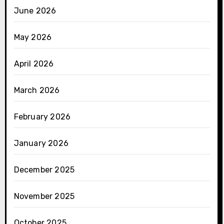
June 2026
May 2026
April 2026
March 2026
February 2026
January 2026
December 2025
November 2025
October 2025