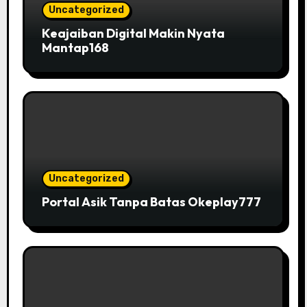
Uncategorized
Keajaiban Digital Makin Nyata
Mantap168
Uncategorized
Portal Asik Tanpa Batas Okeplay777