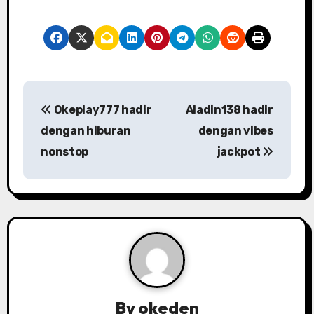
P
Okeplay777 hadir
Aladin138 hadir
o
dengan hiburan
dengan vibes
s
nonstop
jackpot
t
n
a
v
i
By
okeden