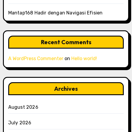
Mantap168 Hadir dengan Navigasi Efisien
Recent Comments
A WordPress Commenter
on
Hello world!
Archives
August 2026
July 2026