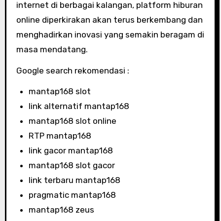
internet di berbagai kalangan, platform hiburan
online diperkirakan akan terus berkembang dan
menghadirkan inovasi yang semakin beragam di
masa mendatang.
Google search rekomendasi :
mantap168 slot
link alternatif mantap168
mantap168 slot online
RTP mantap168
link gacor mantap168
mantap168 slot gacor
link terbaru mantap168
pragmatic mantap168
mantap168 zeus