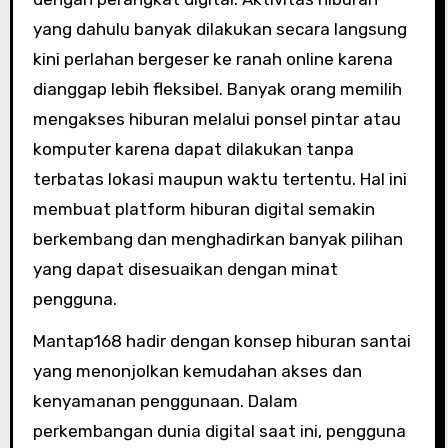
yang dahulu banyak dilakukan secara langsung
kini perlahan bergeser ke ranah online karena
dianggap lebih fleksibel. Banyak orang memilih
mengakses hiburan melalui ponsel pintar atau
komputer karena dapat dilakukan tanpa
terbatas lokasi maupun waktu tertentu. Hal ini
membuat platform hiburan digital semakin
berkembang dan menghadirkan banyak pilihan
yang dapat disesuaikan dengan minat
pengguna.
Mantap168 hadir dengan konsep hiburan santai
yang menonjolkan kemudahan akses dan
kenyamanan penggunaan. Dalam
perkembangan dunia digital saat ini, pengguna