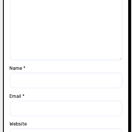
Name
*
Email
*
Website