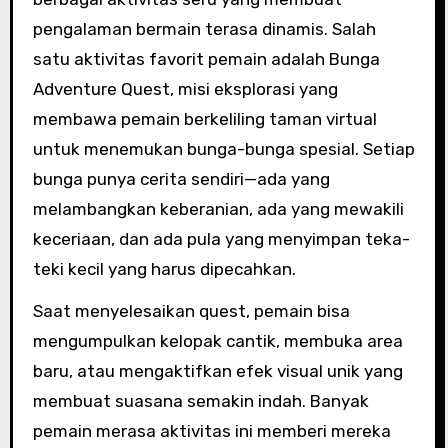
pengalaman bermain terasa dinamis. Salah
satu aktivitas favorit pemain adalah Bunga
Adventure Quest, misi eksplorasi yang
membawa pemain berkeliling taman virtual
untuk menemukan bunga-bunga spesial. Setiap
bunga punya cerita sendiri—ada yang
melambangkan keberanian, ada yang mewakili
keceriaan, dan ada pula yang menyimpan teka-
teki kecil yang harus dipecahkan.
Saat menyelesaikan quest, pemain bisa
mengumpulkan kelopak cantik, membuka area
baru, atau mengaktifkan efek visual unik yang
membuat suasana semakin indah. Banyak
pemain merasa aktivitas ini memberi mereka