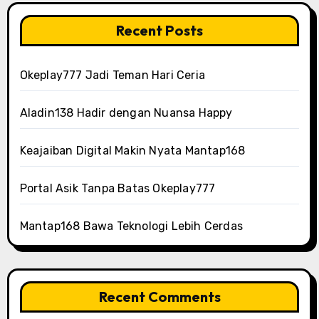
Recent Posts
Okeplay777 Jadi Teman Hari Ceria
Aladin138 Hadir dengan Nuansa Happy
Keajaiban Digital Makin Nyata Mantap168
Portal Asik Tanpa Batas Okeplay777
Mantap168 Bawa Teknologi Lebih Cerdas
Recent Comments