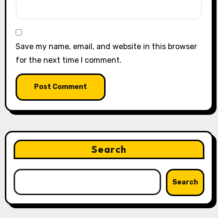
Save my name, email, and website in this browser
for the next time I comment.
Search
Search