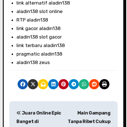
link alternatif aladin138
aladin138 slot online
RTP aladin138
link gacor aladin138
aladin138 slot gacor
link terbaru aladin138
pragmatic aladin138
aladin138 zeus
P
Juara Online Epic
Main Gampang
o
Banget di
Tanpa Ribet Cukup