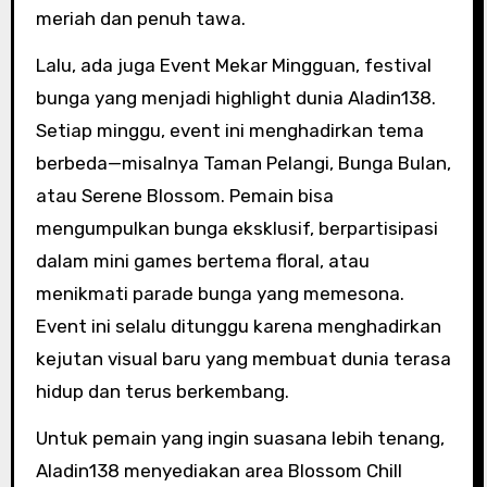
meriah dan penuh tawa.
Lalu, ada juga Event Mekar Mingguan, festival
bunga yang menjadi highlight dunia Aladin138.
Setiap minggu, event ini menghadirkan tema
berbeda—misalnya Taman Pelangi, Bunga Bulan,
atau Serene Blossom. Pemain bisa
mengumpulkan bunga eksklusif, berpartisipasi
dalam mini games bertema floral, atau
menikmati parade bunga yang memesona.
Event ini selalu ditunggu karena menghadirkan
kejutan visual baru yang membuat dunia terasa
hidup dan terus berkembang.
Untuk pemain yang ingin suasana lebih tenang,
Aladin138 menyediakan area Blossom Chill