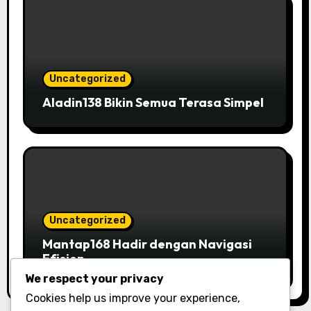
Uncategorized
Aladin138 Bikin Semua Terasa Simpel
Uncategorized
Mantap168 Hadir dengan Navigasi
Efisien
We respect your privacy
Cookies help us improve your experience,