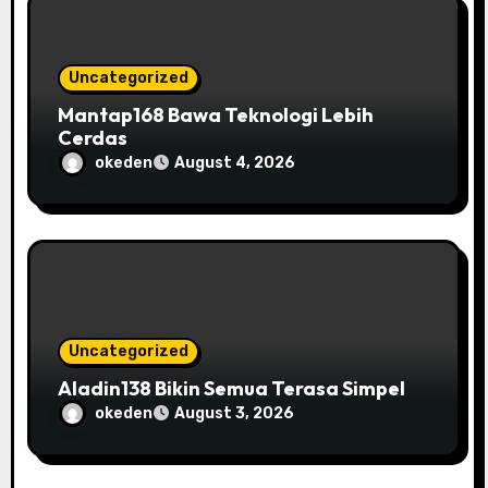
Uncategorized
Mantap168 Bawa Teknologi Lebih
Cerdas
okeden
August 4, 2026
Uncategorized
Aladin138 Bikin Semua Terasa Simpel
okeden
August 3, 2026