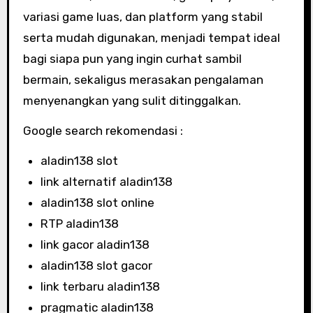
variasi game luas, dan platform yang stabil
serta mudah digunakan, menjadi tempat ideal
bagi siapa pun yang ingin curhat sambil
bermain, sekaligus merasakan pengalaman
menyenangkan yang sulit ditinggalkan.
Google search rekomendasi :
aladin138 slot
link alternatif aladin138
aladin138 slot online
RTP aladin138
link gacor aladin138
aladin138 slot gacor
link terbaru aladin138
pragmatic aladin138