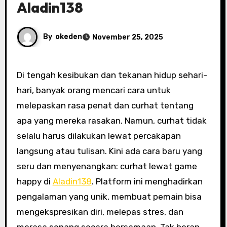
Aladin138
By
okeden
November 25, 2025
Di tengah kesibukan dan tekanan hidup sehari-
hari, banyak orang mencari cara untuk
melepaskan rasa penat dan curhat tentang
apa yang mereka rasakan. Namun, curhat tidak
selalu harus dilakukan lewat percakapan
langsung atau tulisan. Kini ada cara baru yang
seru dan menyenangkan: curhat lewat game
happy di
Aladin138
. Platform ini menghadirkan
pengalaman yang unik, membuat pemain bisa
mengekspresikan diri, melepas stres, dan