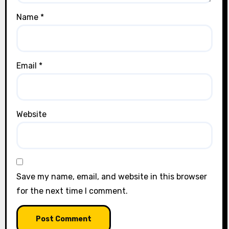
Name
*
Email
*
Website
Save my name, email, and website in this browser
for the next time I comment.