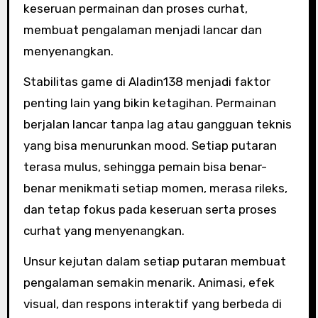
keseruan permainan dan proses curhat,
membuat pengalaman menjadi lancar dan
menyenangkan.
Stabilitas game di Aladin138 menjadi faktor
penting lain yang bikin ketagihan. Permainan
berjalan lancar tanpa lag atau gangguan teknis
yang bisa menurunkan mood. Setiap putaran
terasa mulus, sehingga pemain bisa benar-
benar menikmati setiap momen, merasa rileks,
dan tetap fokus pada keseruan serta proses
curhat yang menyenangkan.
Unsur kejutan dalam setiap putaran membuat
pengalaman semakin menarik. Animasi, efek
visual, dan respons interaktif yang berbeda di