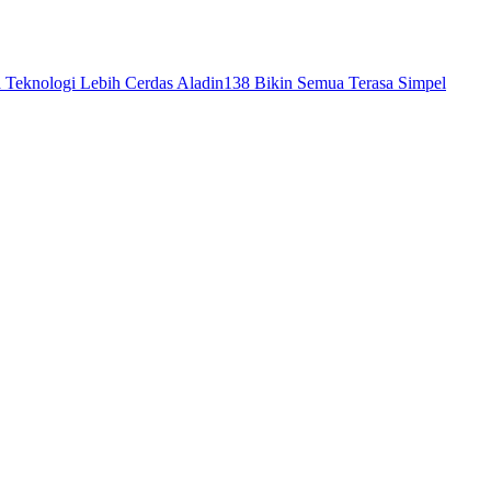
Teknologi Lebih Cerdas
Aladin138 Bikin Semua Terasa Simpel