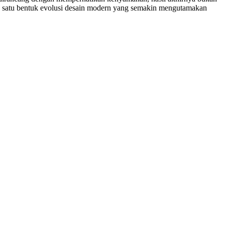
ah satu bentuk evolusi desain modern yang semakin mengutamakan