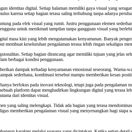
n identitas digital. Setiap halaman memiliki gaya visual yang serag
us karena setiap bagian terasa saling terhubung tanpa adanya perubaha
gantung pada efek visual yang rumit. Justru penggunaan elemen seder
engguna untuk menikmati tampilan tanpa gangguan visual yang berleb
 digital masa kini yang lebih mengutamakan kenyamanan. Banyak pen
sebut membuat keseluruhan pengalaman terasa lebih ringan sekaligus m
ionalitas. Setiap bagian dirancang agar memiliki tujuan yang jelas se
 dalam berbagai kondisi penggunaan.
erikan dampak terhadap kenyamanan emosional seseorang. Warna-warna l
ampak sederhana, kombinasi tersebut mampu memberikan kesan positif 
hanya berfokus pada inovasi teknologi, tetapi juga pada pengalaman
 sebuah platform dapat menghadirkan lingkungan digital yang terasa leb
ma dari identitas visual.
n yang saling melengkapi. Tidak ada bagian yang terasa mendominasi se
kaligus memberikan pengalaman visual yang menyenangkan bagi siapa s
ngun karakter melalui suasana yang diciptakan. Ketika setiap detai