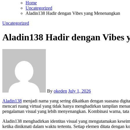
Home
Uncategorized
Aladin138 Hadir dengan Vibes yang Menenangkan
Uncategorized
Aladin138 Hadir dengan Vibes
By
okeden
July 1, 2026
Aladin138
menjadi nama yang sering dikaitkan dengan suasana digit
mencari ruang virtual yang tidak hanya menghadirkan tampilan menar
pengalaman visual yang lebih menyenangkan. Kombinasi warna, tata l
Aladin138 menghadirkan identitas visual yang mengutamakan keseimb
ketika dinikmati dalam waktu tertentu. Setiap elemen ditata dengan k