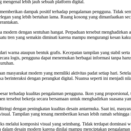
 mengenal lebih jauh sebuah platform digital.
emberikan dampak positif terhadap pengalaman pengguna. Tidak semua
elegan yang lebih bertahan lama. Ruang kosong yang dimanfaatkan secara
erantakan.
a modern dengan sentuhan hangat. Perpaduan tersebut menghadirkan atm
ah satu tren yang semakin diminati karena mampu mengurangi kesan kak
i warna ataupun bentuk grafis. Kecepatan tampilan yang stabil serta
secara logis, pengguna dapat menemukan berbagai informasi tanpa ha
luruhan.
n masyarakat modern yang memiliki aktivitas padat setiap hari. Setela
 berinteraksi dengan perangkat digital. Nuansa seperti ini menjadi n
esar terhadap kualitas pengalaman pengguna. Ikon yang proporsional, 
men tersebut bekerja secara bersamaan untuk menghadirkan suasana yang
ringi dengan peningkatan kualitas desain antarmuka. Saat ini, masyar
al. Tampilan yang tenang memberikan kesan lebih ramah sehingga int
elalui komposisi visual yang seimbang. Tidak terdapat dominasi warn
an dalam desain modern karena dinilai mampu menciptakan pengalaman ya