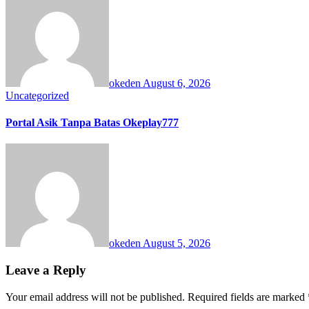
okeden
August 6, 2026
Uncategorized
Portal Asik Tanpa Batas Okeplay777
okeden
August 5, 2026
Leave a Reply
Your email address will not be published.
Required fields are marked