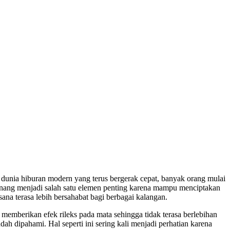
dunia hiburan modern yang terus bergerak cepat, banyak orang mulai
tenang menjadi salah satu elemen penting karena mampu menciptakan
na terasa lebih bersahabat bagi berbagai kalangan.
emberikan efek rileks pada mata sehingga tidak terasa berlebihan
ah dipahami. Hal seperti ini sering kali menjadi perhatian karena