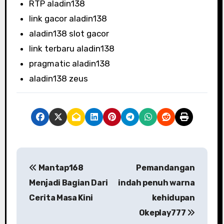
RTP aladin138
link gacor aladin138
aladin138 slot gacor
link terbaru aladin138
pragmatic aladin138
aladin138 zeus
P
Mantap168
Pemandangan
o
Menjadi Bagian Dari
indah penuh warna
s
Cerita Masa Kini
kehidupan
Okeplay777
t