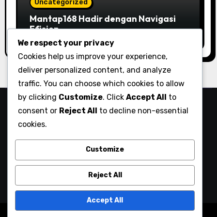
Uncategorized
Mantap168 Hadir dengan Navigasi
Efisien
We respect your privacy
Cookies help us improve your experience,
deliver personalized content, and analyze
traffic. You can choose which cookies to allow
by clicking
Customize
. Click
Accept All
to
Serunya Main Game Online,
consent or
Reject All
to decline non-essential
cookies.
Saldo Langsung Cair Tanpa
Drama
Customize
Reject All
Accept All
Copyright © All rights reserved
|
Blogarise
by