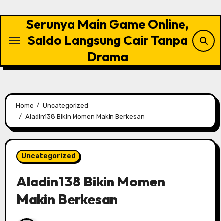
Skip
to
Serunya Main Game Online,
content
Saldo Langsung Cair Tanpa
Drama
Home
Uncategorized
Aladin138 Bikin Momen Makin Berkesan
Uncategorized
Aladin138 Bikin Momen
Makin Berkesan