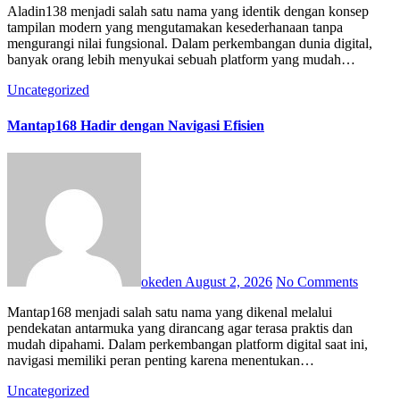
Aladin138 menjadi salah satu nama yang identik dengan konsep
tampilan modern yang mengutamakan kesederhanaan tanpa
mengurangi nilai fungsional. Dalam perkembangan dunia digital,
banyak orang lebih menyukai sebuah platform yang mudah…
Uncategorized
Mantap168 Hadir dengan Navigasi Efisien
okeden
August 2, 2026
No Comments
Mantap168 menjadi salah satu nama yang dikenal melalui
pendekatan antarmuka yang dirancang agar terasa praktis dan
mudah dipahami. Dalam perkembangan platform digital saat ini,
navigasi memiliki peran penting karena menentukan…
Uncategorized