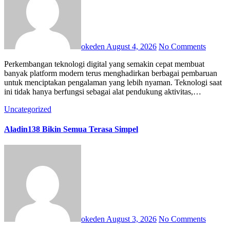
okeden
August 4, 2026
No Comments
Perkembangan teknologi digital yang semakin cepat membuat
banyak platform modern terus menghadirkan berbagai pembaruan
untuk menciptakan pengalaman yang lebih nyaman. Teknologi saat
ini tidak hanya berfungsi sebagai alat pendukung aktivitas,…
Uncategorized
Aladin138 Bikin Semua Terasa Simpel
okeden
August 3, 2026
No Comments