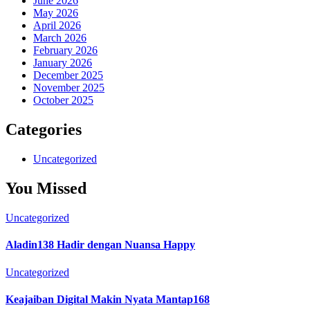
June 2026
May 2026
April 2026
March 2026
February 2026
January 2026
December 2025
November 2025
October 2025
Categories
Uncategorized
You Missed
Uncategorized
Aladin138 Hadir dengan Nuansa Happy
Uncategorized
Keajaiban Digital Makin Nyata Mantap168